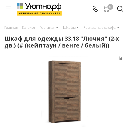
0
Главная
-
Каталог
-
Гостиная
-
Шкафы
-
Распашные шкафы
-
Шкаф для одежды 33.18 "Лючия" (2-х
дв.) (# (кейптаун / венге / белый))