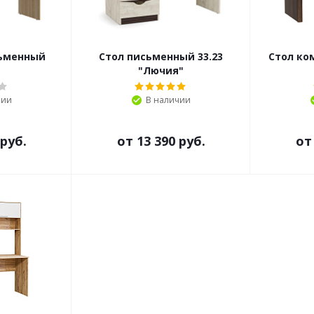
сьменный
Стол письменный 33.23
Стол ко
"Лючия"
чии
В наличии
 руб.
от
13 390 руб.
о