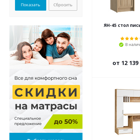
Сбросить
ЯН-45 стол пи
В нали
от
12 139