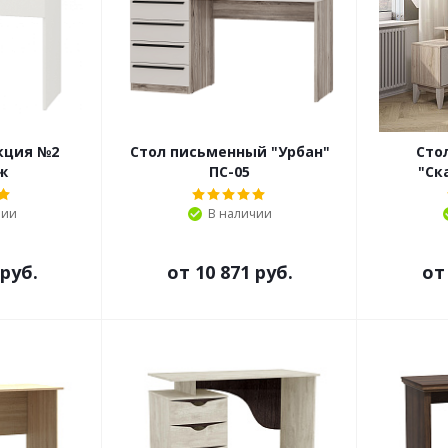
кция №2
Стол письменный "Урбан"
Сто
ж
ПС-05
"Ск
чии
В наличии
 руб.
от
10 871 руб.
о