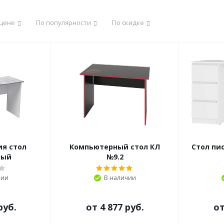
 цене
По популярности
По скидке
ия стол
Компьютерный стол КЛ
Стол пи
ный
№9.2
чии
В наличии
руб.
от
4 877 руб.
о