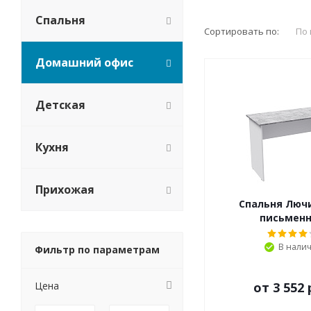
Спальня
Сортировать по:
По
Домашний офис
Детская
Кухня
Прихожая
Спальня Люч
письмен
В нали
Фильтр по параметрам
Цена
от
3 552 