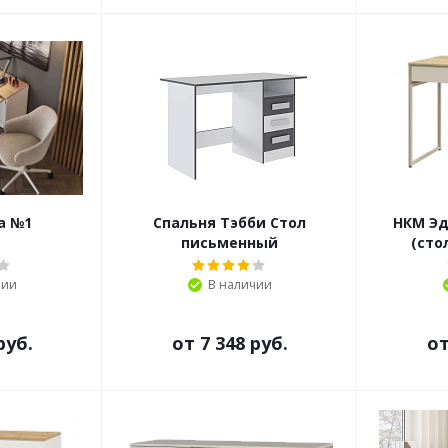
а №1
Спальня Тэбби Стол
НКМ Эд
письменный
(сто
чии
В наличии
руб.
от
7 348 руб.
о