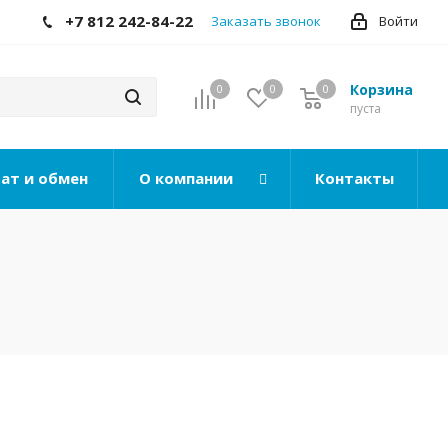
+7 812 242-84-22
Заказать звонок
Войти
Корзина
0
0
0
0
пуста
ат и обмен
О компании
Контакты