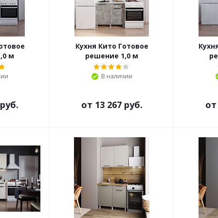
отовое
Кухня Кито Готовое
Кухн
,0 м
решение 1,0 м
ре
чии
В наличии
 руб.
от
13 267 руб.
о