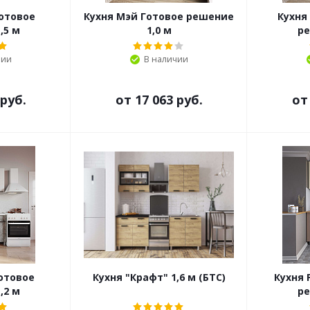
отовое
Кухня Мэй Готовое решение
Кухня
,5 м
1,0 м
ре
чии
В наличии
 руб.
от
17 063 руб.
о
отовое
Кухня "Крафт" 1,6 м (БТС)
Кухня 
,2 м
ре