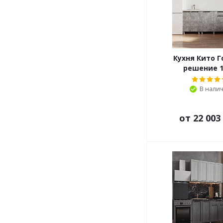
Кухня Кито Г
решение 1
В нали
от
22 003