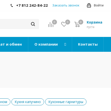
+7 812 242-84-22
Заказать звонок
Войти
Корзина
0
0
0
0
пуста
ат и обмен
О компании
Контакты
оном
Кухня капучино
Кухонные гарнитуры