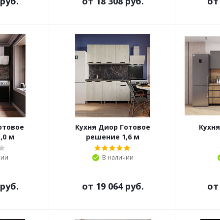
 руб.
от
18 308 руб.
о
отовое
Кухня Диор Готовое
Кухня
,0 м
решение 1,6 м
чии
В наличии
 руб.
от
19 064 руб.
о