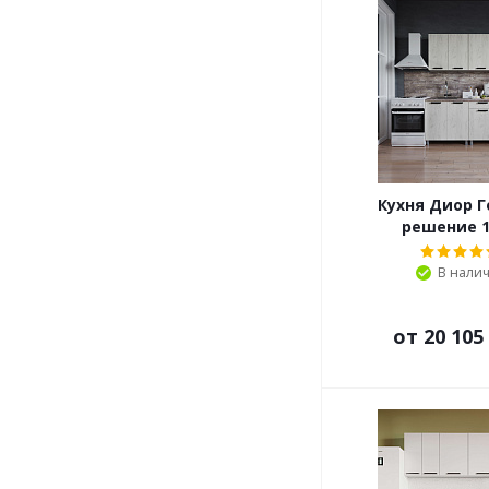
Кухня Диор Г
решение 1
В нали
от
20 105