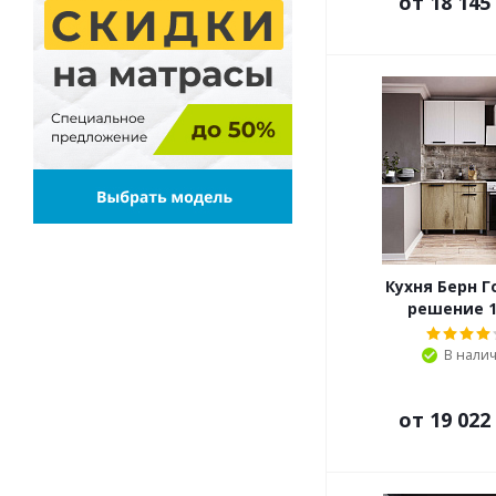
от
18 145
Кухня Берн Г
решение 1
В нали
от
19 022