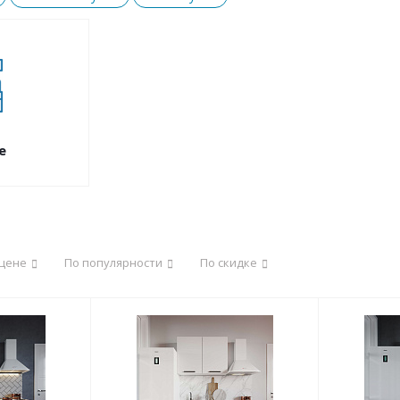
е
 цене
По популярности
По скидке