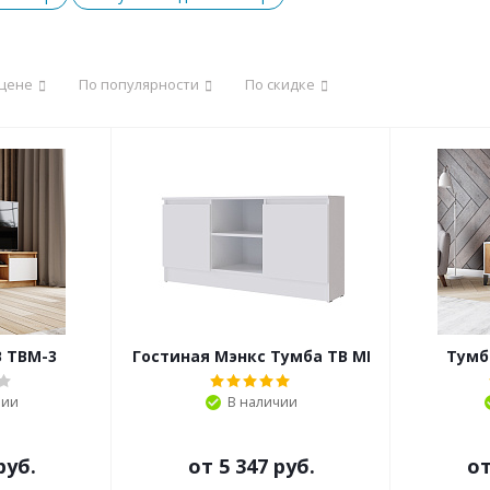
 цене
По популярности
По скидке
В ТВМ-3
Гостиная Мэнкс Тумба ТВ МГТ-1
Тумб
чии
В наличии
руб.
от
5 347 руб.
о