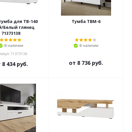
тумба для ТВ-140
Тумба ТВМ-6
й/Белый глянец
71373138
В наличии
В наличии
тикул: 71373138
от
8 736 руб.
т
8 434 руб.