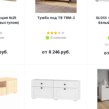
кция №25
Тумба под ТВ ТВМ-2
GLOSS 
 выступом)
Белы
чии
В наличии
Ар
руб.
от
8 246 руб.
о