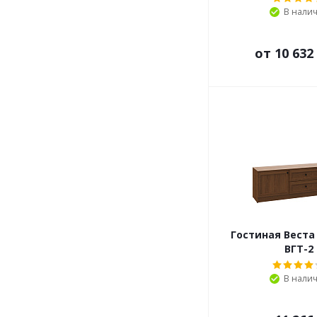
В нали
от
10 632
Гостиная Веста
ВГТ-2
В нали