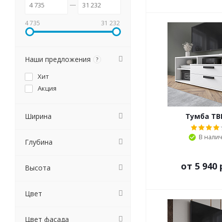
4 735
31 232
Наши предложения
?
Хит
Акция
Ширина
Тумба ТВ
В нали
Глубина
от
5 940 
Высота
Цвет
Цвет фасада