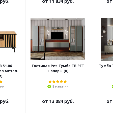
 руб.
от
11 834 руб.
о
 51.06
Гостиная Рея Тумба ТВ РГТ
Тумба 
ра метал.
+ опоры (К)
м)
чии
В наличии
 руб.
от
13 084 руб.
о