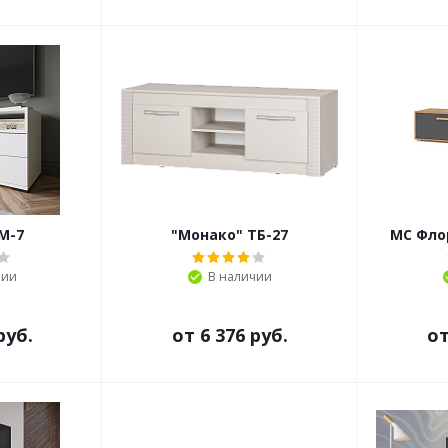
М-7
"Монако" ТБ-27
МС Фло
чии
В наличии
руб.
от
6 376 руб.
о