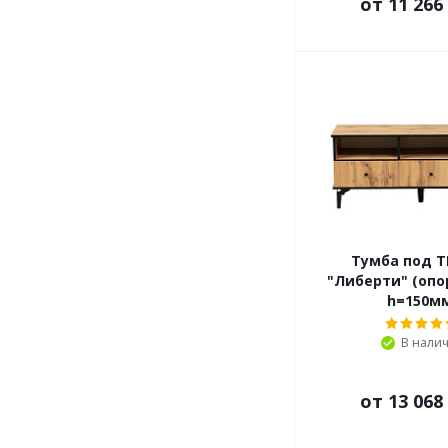
от
11 266
Тумба под ТВ
"Либерти" (опо
h=150м
В нали
от
13 068