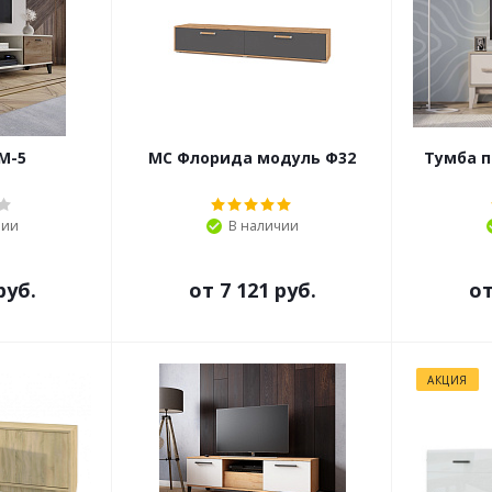
М-5
МС Флорида модуль Ф32
Тумба п
чии
В наличии
руб.
от
7 121 руб.
о
АКЦИЯ