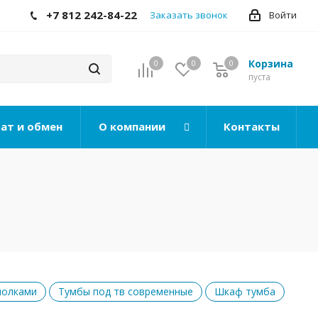
+7 812 242-84-22
Заказать звонок
Войти
Корзина
0
0
0
0
пуста
ат и обмен
О компании
Контакты
полками
Тумбы под тв современные
Шкаф тумба