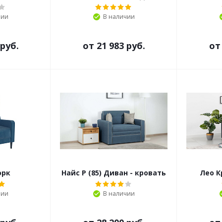
чии
В наличии
 руб.
от
21 983 руб.
о
орк
Найс Р (85) Диван - кровать
Лео К
чии
В наличии