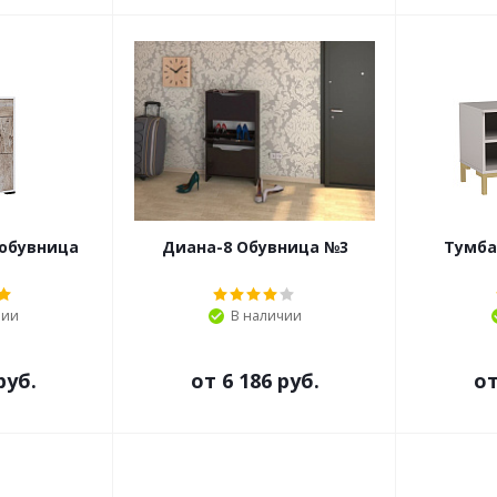
 обувница
Диана-8 Обувница №3
Тумба
чии
В наличии
руб.
от
6 186 руб.
о