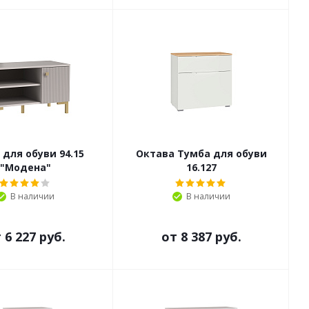
 для обуви 94.15
Октава Тумба для обуви
"Модена"
16.127
В наличии
В наличии
т
6 227 руб.
от
8 387 руб.