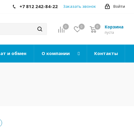
+7 812 242-84-22
Заказать звонок
Войти
Корзина
0
0
0
0
пуста
ат и обмен
О компании
Контакты