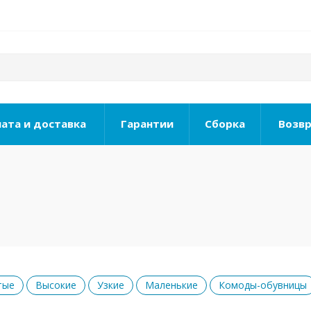
ата и доставка
Гарантии
Сборка
Возвр
тые
Высокие
Узкие
Маленькие
Комоды-обувницы