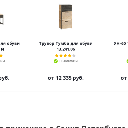
для обуви
Трувор Тумба для обуви
ЯН-60
 N
13.241.06
чии
В наличии
руб.
от
12 335 руб.
о