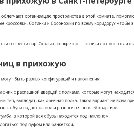
в прихожую в Санкт-Петербурге
облегчают организацию пространства в этой комнате, помогаю
ые кроссовки, ботинки и босоножки по всему коридору? Чтобы э
ься от шести пар. Сколько конкретно — зависит от высоты и ш
ниц в прихожую
могут быть разных конфигураций и наполнения:
фчик с распашной дверцей с полками, которые могут находится,
й тип, выглядит, как обычная полка. Такой вариант не всем при
язь с обуви падает на пол и разносится по всей квартире.
тумба, в которой вся обувь находится под наклоном.
ологаться под пуфом или банкеткой.