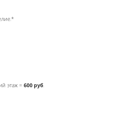
елие.*
ний этаж =
600 руб
.