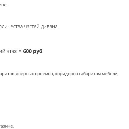
ине.
количества частей дивана.
ний этаж =
600 руб
.
абаритов дверных проемов, коридоров габаритам мебели,
газине.