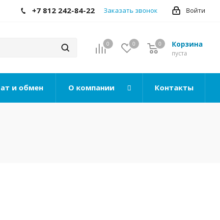
+7 812 242-84-22
Заказать звонок
Войти
Корзина
0
0
0
0
пуста
ат и обмен
О компании
Контакты