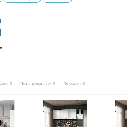
е
 цене
По популярности
По скидке