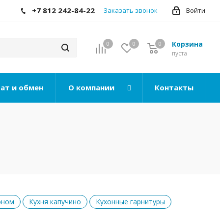
+7 812 242-84-22
Заказать звонок
Войти
Корзина
0
0
0
0
пуста
ат и обмен
О компании
Контакты
оном
Кухня капучино
Кухонные гарнитуры