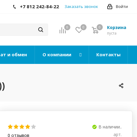
+7 812 242-84-22
Заказать звонок
Войти
Корзина
0
0
0
0
пуста
ат и обмен
О компании
Контакты
)
В наличии..
арт.
0
отзывов