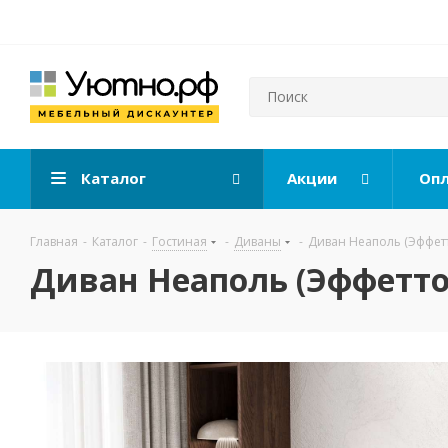
Каталог
Акции
Опл
Главная
-
Каталог
-
Гостиная
-
Диваны
-
Диван Неаполь (Эффет
Диван Неаполь (Эффетто 