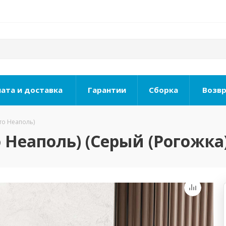
ата и доставка
Гарантии
Сборка
Возвр
то Неаполь)
Неаполь) (Серый (Рогожка)