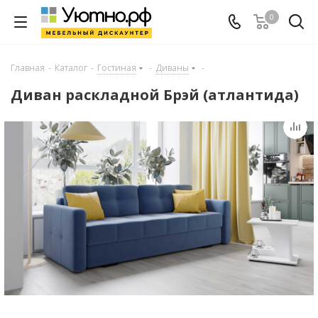
0
Главная
-
Каталог
-
Гостиная
-
Диваны
-
Диван раскладной Брэй (атлантида)