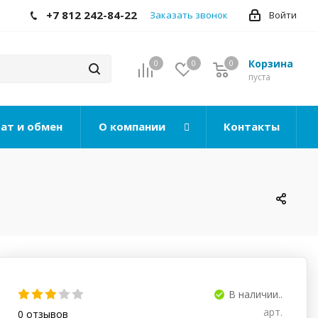
+7 812 242-84-22
Заказать звонок
Войти
Корзина
0
0
0
0
пуста
ат и обмен
О компании
Контакты
В наличии..
арт.
0
отзывов