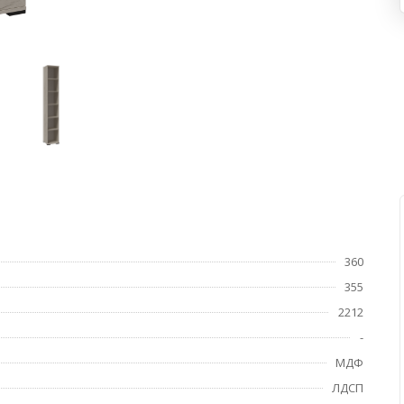
360
355
2212
-
МДФ
ЛДСП