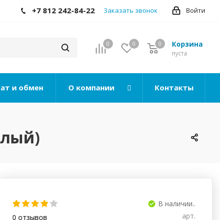
+7 812 242-84-22
Заказать звонок
Войти
Корзина
0
0
0
0
пуста
ат и обмен
О компании
Контакты
елый)
В наличии..
арт.
0
отзывов