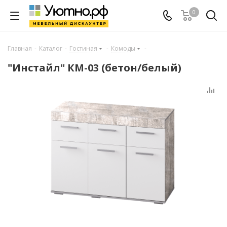
0
Главная
-
Каталог
-
Гостиная
-
Комоды
-
"Инстайл" КМ-03 (бетон/белый)