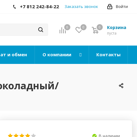
+7 812 242-84-22
Заказать звонок
Войти
Корзина
0
0
0
0
пуста
ат и обмен
О компании
Контакты
Шоколадный/
В наличии..