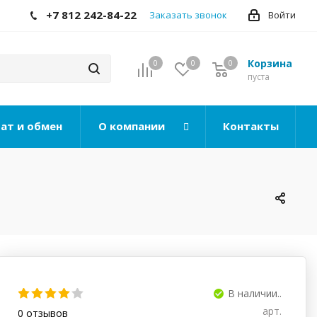
+7 812 242-84-22
Заказать звонок
Войти
Корзина
0
0
0
0
пуста
ат и обмен
О компании
Контакты
В наличии..
арт.
0
отзывов