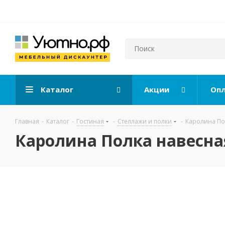
Каталог
Акции
Опл
Главная
-
Каталог
-
Гостиная
-
Стеллажи и полки
-
Каролина По
Каролина Полка навесная