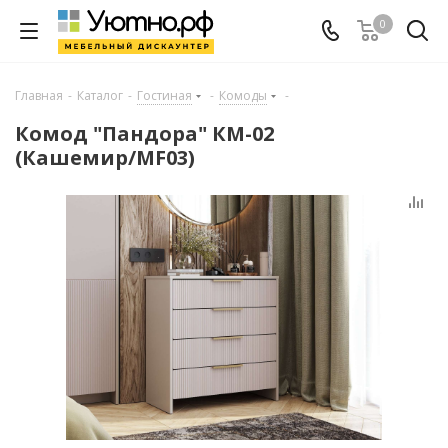
0
Главная
-
Каталог
-
Гостиная
-
Комоды
-
Комод "Пандора" КМ-02
(Кашемир/MF03)