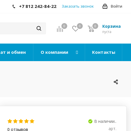
+7 812 242-84-22
Заказать звонок
Войти
Корзина
0
0
0
0
пуста
ат и обмен
О компании
Контакты
В наличии..
арт.
0
отзывов