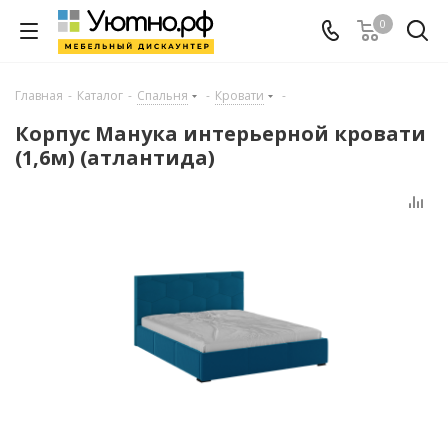
0
Главная
-
Каталог
-
Спальня
-
Кровати
-
Корпус Манука интерьерной кровати
(1,6м) (атлантида)