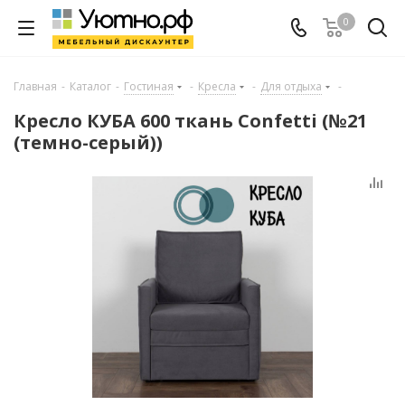
0
Главная
-
Каталог
-
Гостиная
-
Кресла
-
Для отдыха
-
Кресло КУБА 600 ткань Confetti (№21
(темно-серый))