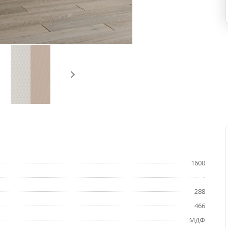
1600
-
288
466
МДФ