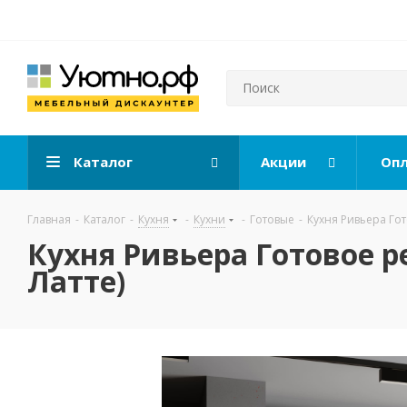
Каталог
Акции
Опл
Главная
-
Каталог
-
Кухня
-
Кухни
-
Готовые
-
Кухня Ривьера Го
Кухня Ривьера Готовое р
Латте)