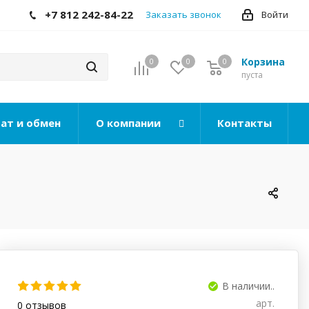
+7 812 242-84-22
Заказать звонок
Войти
Корзина
0
0
0
0
пуста
ат и обмен
О компании
Контакты
В наличии..
арт.
0
отзывов