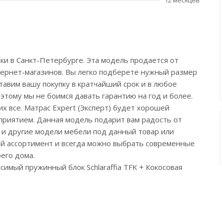
12 месяцев
ики в Санкт-Петербурге. Эта модель продается от
тернет-магазинов. Вы легко подберете нужный размер
ставим вашу покупку в кратчайший срок и в любое
этому мы не боимся давать гарантию на год и более.
х все. Матрас Expert (Эксперт) будет хорошей
сприятием. Данная модель подарит вам радость от
ь и другие модели мебели под данный товар или
ой ассортимент и всегда можно выбрать современные
его дома.
имый пружинный блок Schlaraffia TFK + Кокосовая