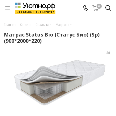
0
Главная
-
Каталог
-
Спальня
-
Матрасы
-
Матрас Status Bio (Статус Био) (Sp)
(900*2000*220)