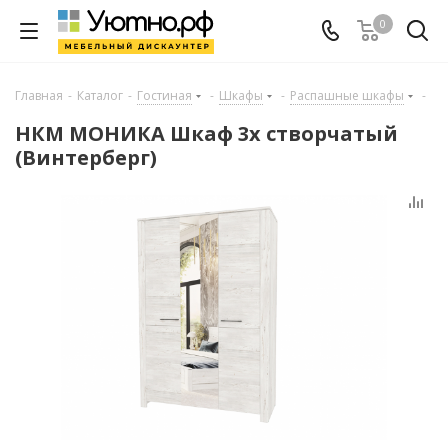
0
Главная
-
Каталог
-
Гостиная
-
Шкафы
-
Распашные шкафы
-
НКМ МОНИКА Шкаф 3х створчатый
(Винтерберг)