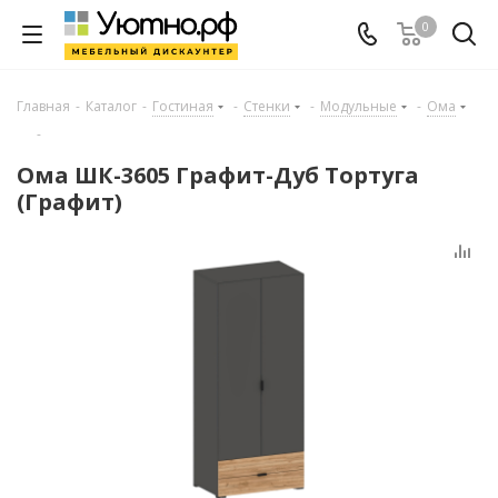
0
Главная
-
Каталог
-
Гостиная
-
Стенки
-
Модульные
-
Ома
-
Ома ШК-3605 Графит-Дуб Тортуга
(Графит)