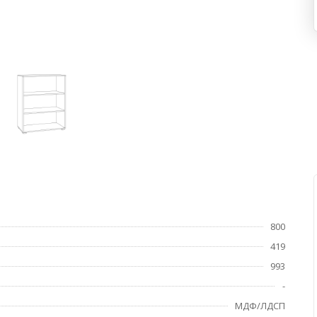
800
419
993
-
МДФ/ЛДСП