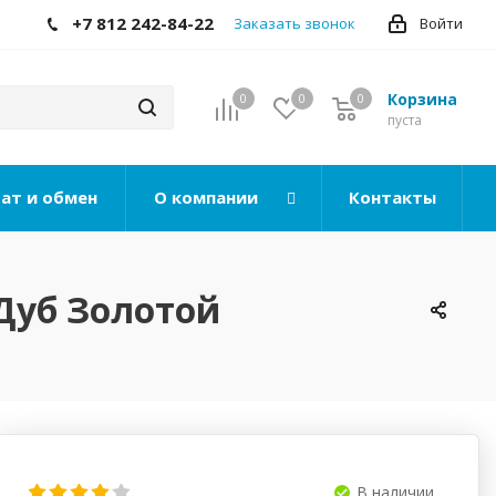
+7 812 242-84-22
Заказать звонок
Войти
Корзина
0
0
0
0
пуста
ат и обмен
О компании
Контакты
 Дуб Золотой
В наличии..