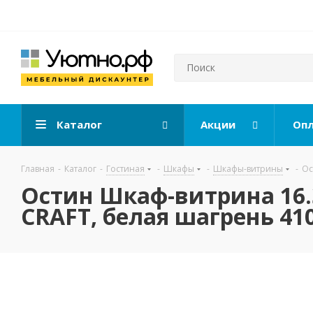
Каталог
Акции
Опл
Главная
-
Каталог
-
Гостиная
-
Шкафы
-
Шкафы-витрины
-
Ос
Остин Шкаф-витрина 16.3
CRAFT, белая шагрень 41