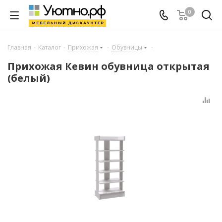
0
Главная
-
Каталог
-
Прихожая
-
Обувницы
-
Прихожая Кевин обувница открытая
(белый)