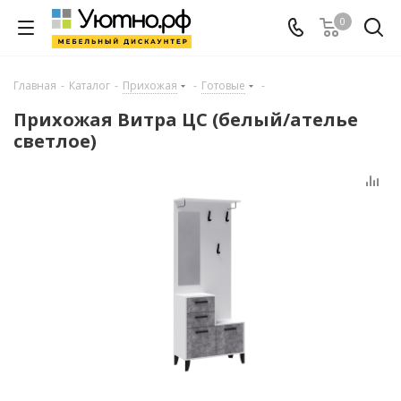
0
Главная
-
Каталог
-
Прихожая
-
Готовые
-
Прихожая Витра ЦС (белый/ателье
светлое)