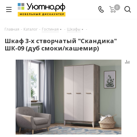
0
Главная
-
Каталог
-
Гостиная
-
Шкафы
-
Шкаф 3-х створчатый "Скандика"
ШК-09 (дуб смоки/кашемир)