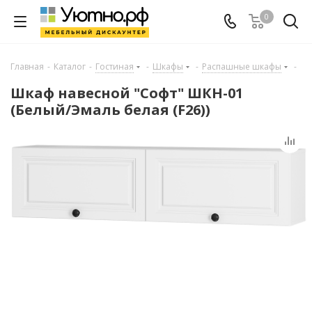
0
Главная
-
Каталог
-
Гостиная
-
Шкафы
-
Распашные шкафы
-
Шкаф навесной "Софт" ШКН-01
(Белый/Эмаль белая (F26))