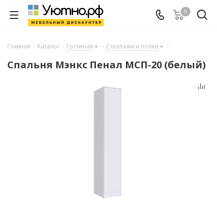
0
Главная
-
Каталог
-
Гостиная
-
Стеллажи и полки
-
Спальня Мэнкс Пенал МСП-20 (белый)