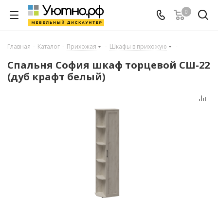
0
Главная
-
Каталог
-
Прихожая
-
Шкафы в прихожую
-
Спальня София шкаф торцевой СШ-22
(дуб крафт белый)