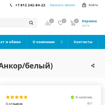
+7 812 242-84-22
Заказать звонок
Войти
Корзина
0
0
0
0
пуста
ат и обмен
О компании
Контакты
 Анкор/белый)
В наличии..
арт.
0
отзывов