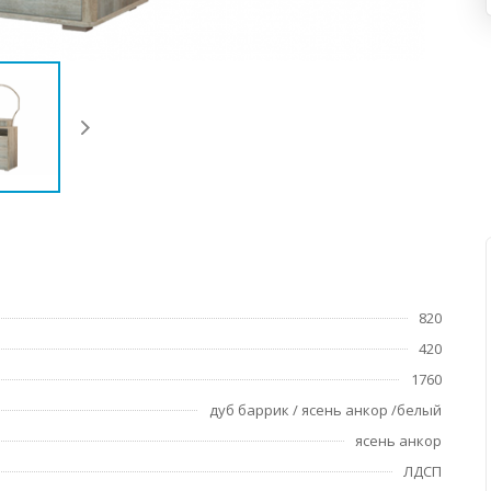
820
420
1760
дуб баррик / ясень анкор /белый
ясень анкор
ЛДСП