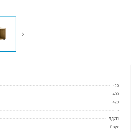
420
400
420
-
ЛДСП
Раус