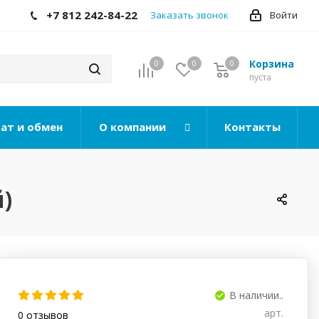
+7 812 242-84-22
Заказать звонок
Войти
Корзина
0
0
0
0
пуста
ат и обмен
О компании
Контакты
)
В наличии..
арт.
0
отзывов