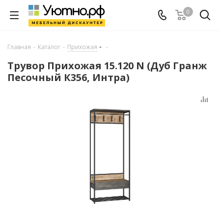
0
Главная
-
Каталог
-
Прихожая
-
Трувор Прихожая 15.120 N (Дуб Гранж
Песочный К356, Интра)