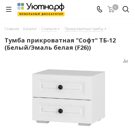
0
Главная
-
Каталог
-
Спальня
-
Прикроватные тумбы
-
Тумба прикроватная "Софт" ТБ-12
(Белый/Эмаль белая (F26))