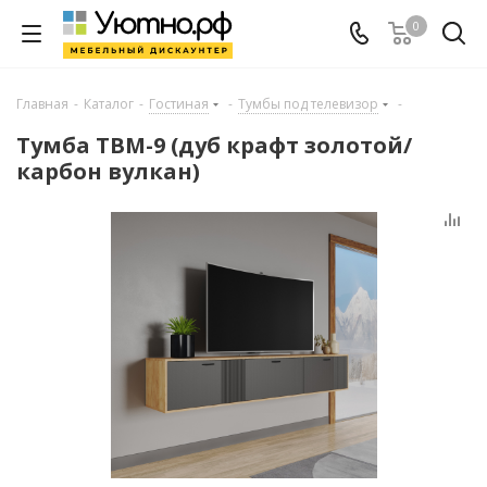
0
Главная
-
Каталог
-
Гостиная
-
Тумбы под телевизор
-
Тумба ТВМ-9 (дуб крафт золотой/
карбон вулкан)