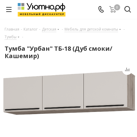
0
Главная
-
Каталог
-
Детская
-
Мебель для детской комнаты
-
Тумбы
-
Тумба "Урбан" ТБ-18 (Дуб смоки/
Кашемир)