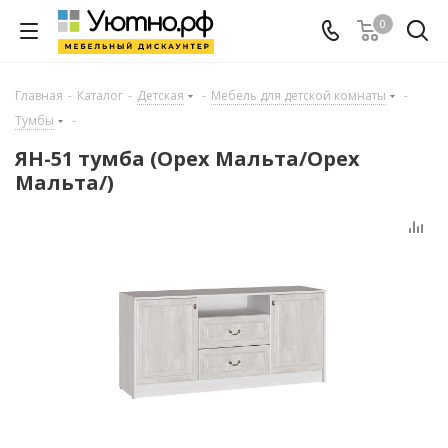
0
Главная
-
Каталог
-
Детская
-
Мебель для детской комнаты
-
Тумбы
-
ЯН-51 тумба (Орех Мальта/Орех
Мальта/)