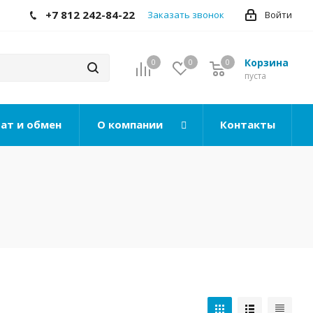
+7 812 242-84-22
Заказать звонок
Войти
Корзина
0
0
0
0
пуста
ат и обмен
О компании
Контакты