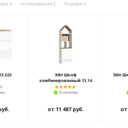
 цене
По популярности
По скидке
3.322
Эйп Шкаф
Эйп Ш
комбинированный 13.14
чии
В наличии
руб.
от
11 487 руб.
о