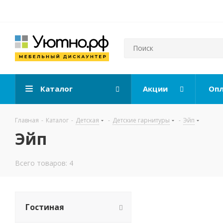
Каталог
Акции
Опл
Главная
-
Каталог
-
Детская
-
Детские гарнитуры
-
Эйп
Эйп
Всего товаров: 4
Гостиная