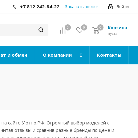
+7 812 242-84-22
Заказать звонок
Войти
Корзина
0
0
0
0
пуста
ат и обмен
О компании
Контакты
 на сайте Уютно.РФ. Огромный выбор моделей с
очитав отзывы и сравнив разные бренды по цене и
ранные прямоугольные столы в нужный срок.