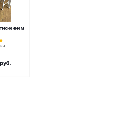
 тиснением
чии
 руб.