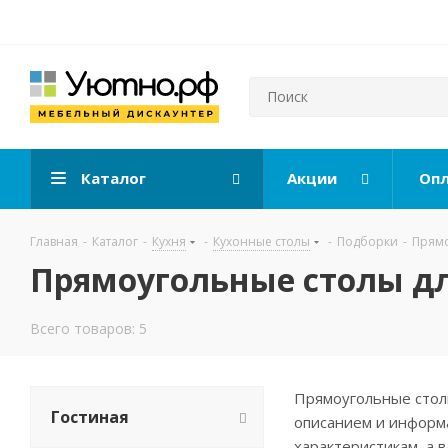
Каталог
Акции
Опл
Главная
-
Каталог
-
Кухня
-
Кухонные столы
-
Подборки
-
Прямо
Прямоугольные столы дл
Всего товаров: 5
Прямоугольные стол
Гостиная
описанием и информа
характеристикам, а 