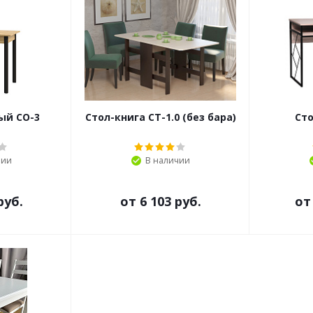
ый СО-3
Стол-книга СТ-1.0 (без бара)
Сто
чии
В наличии
руб.
от
6 103 руб.
о