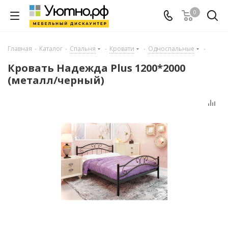
0
Главная
-
Каталог
-
Спальня
-
Кровати
-
Односпальные
-
Кровать Надежда Plus 1200*2000
(металл/черный)