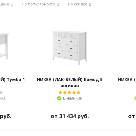
 цене
По популярности
По скидке
Й) Тумба 1
НИКЕА (ЛАК-БЕЛЫЙ) Комод 5
НИКЕА 
ящиков
чии
В наличии
 руб.
от
31 434 руб.
о