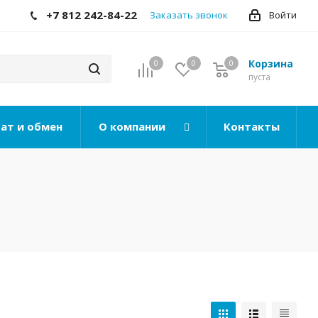
+7 812 242-84-22
Заказать звонок
Войти
Корзина
0
0
0
0
пуста
ат и обмен
О компании
Контакты