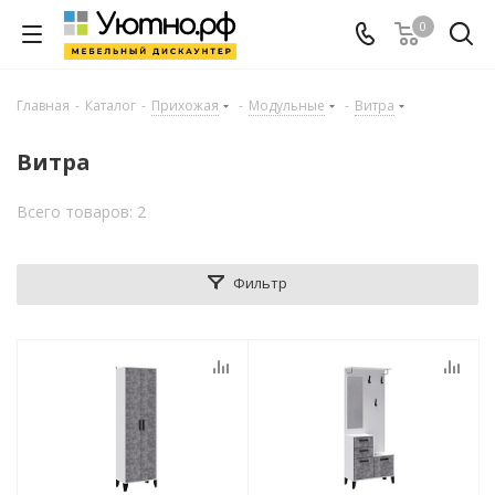
0
Главная
-
Каталог
-
Прихожая
-
Модульные
-
Витра
Витра
Всего товаров: 2
Фильтр