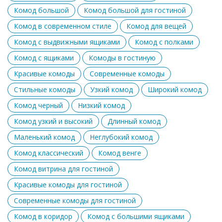
Комод большой
Комод большой для гостиной
Комод в современном стиле
Комод для вещей
Комод с выдвижными ящиками
Комод с полками
Комод с ящиками
Комоды в гостиную
Красивые комоды
Современные комоды
Стильные комоды
Узкий комод
Широкий комод
Комод черный
Низкий комод
Комод узкий и высокий
Длинный комод
Маленький комод
Неглубокий комод
Комод классический
Комод венге
Комод витрина для гостиной
Красивые комоды для гостиной
Современные комоды для гостиной
Комод в коридор
Комод с большими ящиками