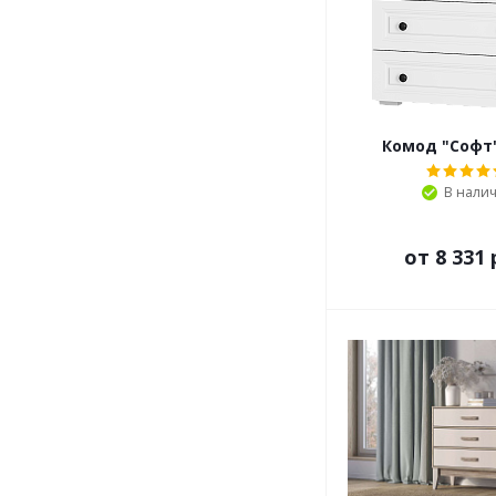
Комод "Софт
В нали
от
8 331 