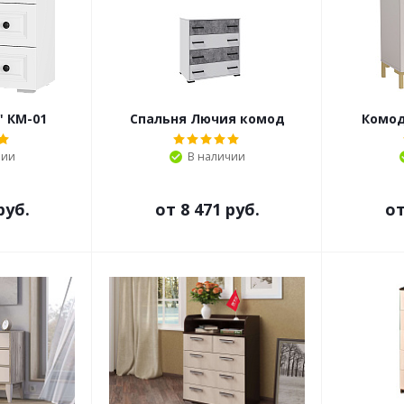
" КМ-01
Спальня Лючия комод
Комод
чии
В наличии
руб.
от
8 471 руб.
о