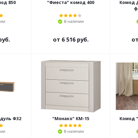
од 850
"Фиеста" комод 400
Комод 
ф
чии
В наличии
руб.
от
6 516 руб.
о
дуль Ф32
"Монако" КМ-15
Комод 
чии
В наличии