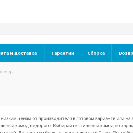
ата и доставка
Гарантии
Сборка
Возвр
 комоды
низким ценам от производителя в готовом варианте или на 
ильный комод недорого. Выбирайте стильный комод по харак
ателей. Доставка и сборка осуществляется в Санкт-Петербур