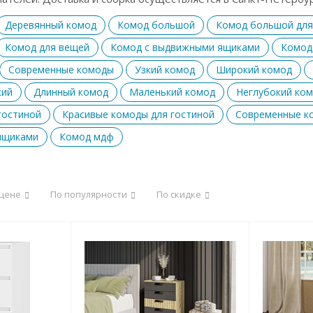
Деревянный комод
Комод большой
Комод большой для
Комод для вещей
Комод с выдвижными ящиками
Комод
Современные комоды
Узкий комод
Широкий комод
кий
Длинный комод
Маленький комод
Неглубокий ко
гостиной
Красивые комоды для гостиной
Современные к
ящиками
Комод мдф
 цене
По популярности
По скидке