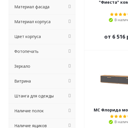
"Фиеста" ком
Материал фасада
В нали
Материал корпуса
от
6 516 
Цвет корпуса
Фотопечать
Зеркало
Витрина
Штанга для одежды
МС Флорида мо
Наличие полок
В нали
Наличие ящиков