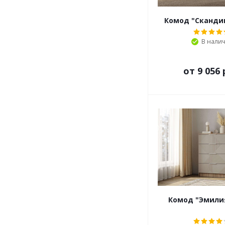
Комод "Сканди
В нали
от
9 056 
Комод "Эмили