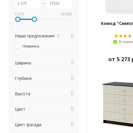
5 273
43 095
Комод "Симпл
Наши предложения
?
В нали
Новинка
от
5 273 
Ширина
Глубина
Высота
Цвет
Цвет фасада