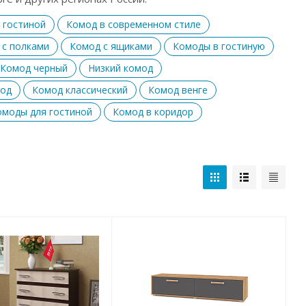
 гостиной
Комод в современном стиле
 с полками
Комод с ящиками
Комоды в гостиную
Комод черный
Низкий комод
мод
Комод классический
Комод венге
омоды для гостиной
Комод в коридор