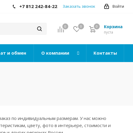
+7 812 242-84-22
Заказать звонок
Войти
Корзина
0
0
0
0
пуста
ат и обмен
О компании
Контакты
заказ по индивидуальным размерам. У нас можно
теристикам, цвету, фото в интерьере, стоимости и
ге и других регионах России.