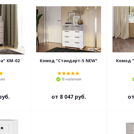
а" КМ-02
Комод "Стандарт-5 NEW"
Комод 
чии
В наличии
руб.
от
8 047 руб.
о