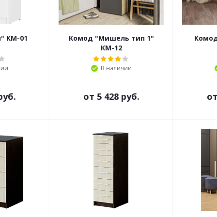
" КМ-01
Комод "Мишель тип 1"
Комод
КМ-12
чии
В наличии
руб.
от
5 428 руб.
о