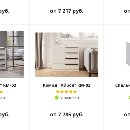
руб.
от
7 217 руб.
о
" КМ-02
Комод "Айрон" КМ-02
Спаль
чии
В наличии
руб.
от
7 785 руб.
о