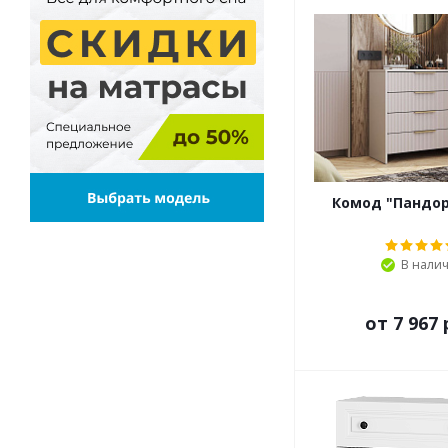
Комод "Пандор
В нали
от
7 967 