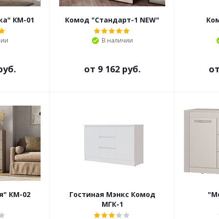
ка" КМ-01
Комод "Стандарт-1 NEW"
Ко
чии
В наличии
руб.
от
9 162 руб.
о
я" КМ-02
Гостиная Мэнкс Комод
"М
МГК-1